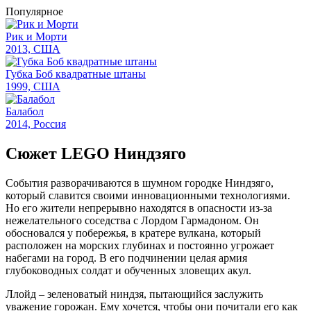
Популярное
Рик и Морти
2013, США
Губка Боб квадратные штаны
1999, США
Балабол
2014, Россия
Сюжет LEGO Ниндзяго
События разворачиваются в шумном городке Ниндзяго,
который славится своими инновационными технологиями.
Но его жители непрерывно находятся в опасности из-за
нежелательного соседства с Лордом Гармадоном. Он
обосновался у побережья, в кратере вулкана, который
расположен на морских глубинах и постоянно угрожает
набегами на город. В его подчинении целая армия
глубоководных солдат и обученных зловещих акул.
Ллойд – зеленоватый ниндзя, пытающийся заслужить
уважение горожан. Ему хочется, чтобы они почитали его как