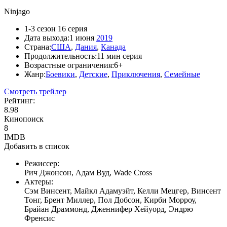
Ninjago
1-3 сезон 16 серия
Дата выхода:
1 июня
2019
Страна:
США
,
Дания
,
Канада
Продолжительность:
11 мин серия
Возрастные ограничения:
6+
Жанр:
Боевики
,
Детские
,
Приключения
,
Семейные
Смотреть трейлер
Рейтинг:
8.98
Кинопоиск
8
IMDB
Добавить в список
Режиссер:
Рич Джонсон, Адам Вуд, Wade Cross
Актеры:
Сэм Винсент, Майкл Адамуэйт, Келли Мецгер, Винсент
Тонг, Брент Миллер, Пол Добсон, Кирби Морроу,
Брайан Драммонд, Дженнифер Хейуорд, Эндрю
Френсис