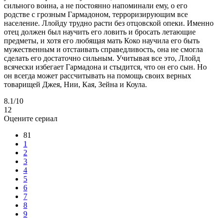
сильного воина, а не постоянно напоминали ему, о его
родстве с грозным Гармадоном, терроризирующим все
население. Ллойду трудно расти без отцовской опеки. Именно
отец должен был научить его ловить и бросать летающие
предметы, и хотя его любящая мать Коко научила его быть
мужественным и отстаивать справедливость, она не смогла
сделать его достаточно сильным. Учитывая все это, Ллойд
всячески избегает Гармадона и стыдится, что он его сын. Но
он всегда может рассчитывать на помощь своих верных
товарищей Джея, Нии, Кая, Зейна и Коула.
8.1
/10
12
Оцените сериал
81
1
2
3
4
5
6
7
8
9