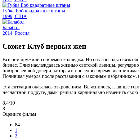
Губка Боб квадратные штаны
1999, США
Балабол
2014, Россия
Сюжет Клуб первых жен
Все они дружили со времен колледжа. Но спустя годы связь об
бизнес. Элиз наслаждалась жизнью светской львицы, регулярн
повзрослевшей дочери, которая в последнее время восприним
Почившая умерла после расставания с законным избранником,
Эта ситуация оказалась откровением. Выяснилось, главные гер
несчастной подруге, дамы решили кардинально изменить свою
8.4
/10
8
Оцените фильм
84
1
2