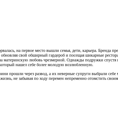
орвалась, на первое место вышли семья, дети, карьера. Бренда 
о обновляя свой обширный гардероб и посещая шикарные рестора
ала материнскую любовь чрезмерной. Однажды подружки спустя 
 который нашел себе более молодую возлюбленную.
оини прошли через развод, а их неверные супруги выбрали себе 
 жизнь, не забывая по ходу перемен непременно отомстить сво