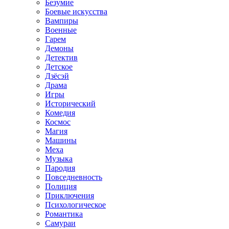
Безумие
Боевые искусства
Вампиры
Военные
Гарем
Демоны
Детектив
Детское
Дзёсэй
Драма
Игры
Исторический
Комедия
Космос
Магия
Машины
Меха
Музыка
Пародия
Повседневность
Полиция
Приключения
Психологическое
Романтика
Самураи