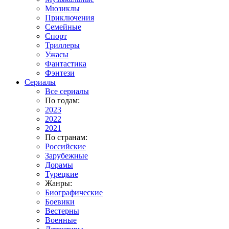
Мюзиклы
Приключения
Семейные
Спорт
Триллеры
Ужасы
Фантастика
Фэнтези
Сериалы
Все сериалы
По годам:
2023
2022
2021
По странам:
Российские
Зарубежные
Дорамы
Турецкие
Жанры:
Биографические
Боевики
Вестерны
Военные