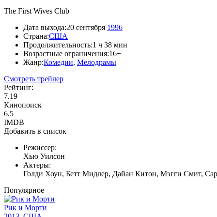
The First Wives Club
Дата выхода:
20 сентября
1996
Страна:
США
Продолжительность:
1 ч 38 мин
Возрастные ограничения:
16+
Жанр:
Комедии
,
Мелодрамы
Смотреть трейлер
Рейтинг:
7.19
Кинопоиск
6.5
IMDB
Добавить в список
Режиссер:
Хью Уилсон
Актеры:
Голди Хоун, Бетт Мидлер, Дайан Китон, Мэгги Смит, Сар
Популярное
Рик и Морти
2013, США