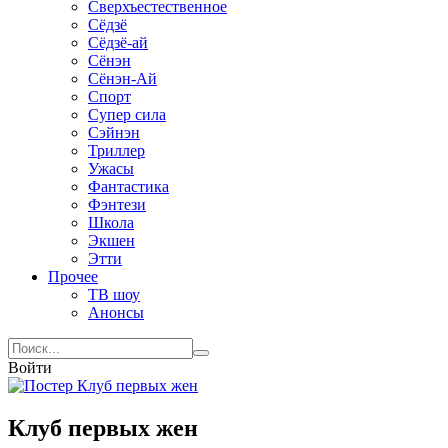
Сверхъестественное
Сёдзё
Сёдзё-ай
Сёнэн
Сёнэн-Ай
Спорт
Супер сила
Сэйнэн
Триллер
Ужасы
Фантастика
Фэнтези
Школа
Экшен
Этти
Прочее
ТВ шоу
Анонсы
Войти
Клуб первых жен