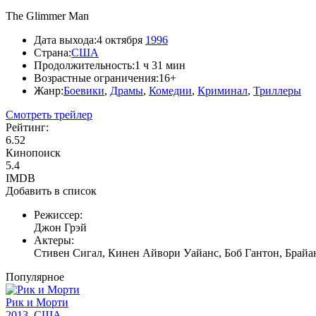
The Glimmer Man
Дата выхода:
4 октября
1996
Страна:
США
Продолжительность:
1 ч 31 мин
Возрастные ограничения:
16+
Жанр:
Боевики
,
Драмы
,
Комедии
,
Криминал
,
Триллеры
Смотреть трейлер
Рейтинг:
6.52
Кинопоиск
5.4
IMDB
Добавить в список
Режиссер:
Джон Грэй
Актеры:
Стивен Сигал, Кинен Айвори Уайанс, Боб Гантон, Брайа
Популярное
Рик и Морти
2013, США