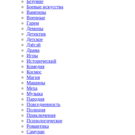
Безумие
Боевые искусства
Вампиры
Военные
Гарем
Демоны
Детектив
Детское
Дзёсэй
Драма
Игры
Исторический
Комедия
Космос
Магия
Машины
Меха
Музыка
Пародия
Повседневность
Полиция
Приключения
Психологическое
Романтика
Самураи