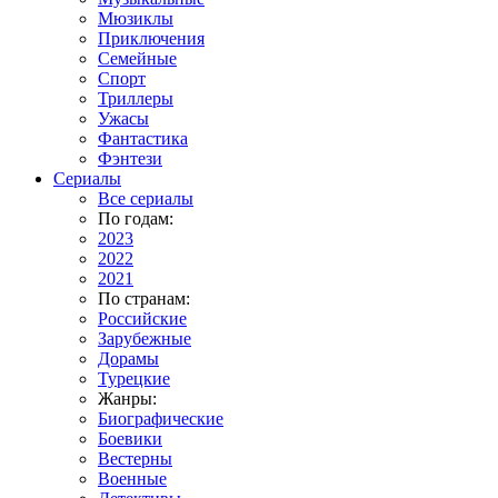
Мюзиклы
Приключения
Семейные
Спорт
Триллеры
Ужасы
Фантастика
Фэнтези
Сериалы
Все сериалы
По годам:
2023
2022
2021
По странам:
Российские
Зарубежные
Дорамы
Турецкие
Жанры:
Биографические
Боевики
Вестерны
Военные