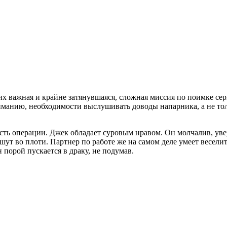
их важная и крайне затянувшаяся, сложная миссия по поимке се
манию, необходимости выслушивать доводы напарника, а не тол
ность операции. Джек обладает суровым нравом. Он молчалив, ув
т во плоти. Партнер по работе же на самом деле умеет веселить
 порой пускается в драку, не подумав.