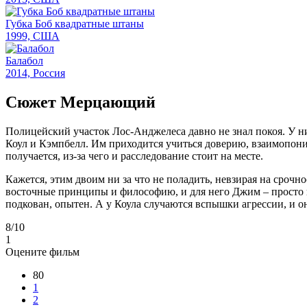
Губка Боб квадратные штаны
1999, США
Балабол
2014, Россия
Сюжет Мерцающий
Полицейский участок Лос-Анджелеса давно не знал покоя. У н
Коул и Кэмпбелл. Им приходится учиться доверию, взаимопони
получается, из-за чего и расследование стоит на месте.
Кажется, этим двоим ни за что не поладить, невзирая на сроч
восточные принципы и философию, и для него Джим – просто шу
подкован, опытен. А у Коула случаются вспышки агрессии, и он
8
/10
1
Оцените фильм
80
1
2