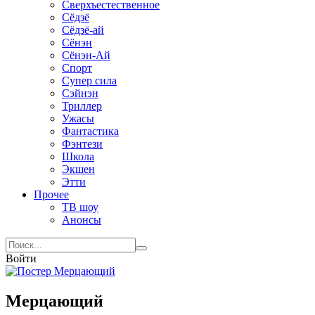
Сверхъестественное
Сёдзё
Сёдзё-ай
Сёнэн
Сёнэн-Ай
Спорт
Супер сила
Сэйнэн
Триллер
Ужасы
Фантастика
Фэнтези
Школа
Экшен
Этти
Прочее
ТВ шоу
Анонсы
Войти
Мерцающий