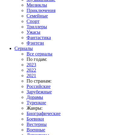
Мюзиклы
Приключения
Семейные
Спорт
Триллеры
Ужасы
Фантастика
Фэнтези
Сериалы
Все сериалы
По годам:
2023
2022
2021
По странам:
Российские
Зарубежные
Дорамы
Турецкие
Жанры:
Биографические
Боевики
Вестерны
Военные