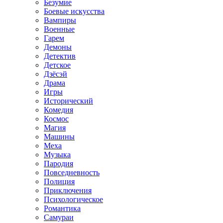
Безумие
Боевые искусства
Вампиры
Военные
Гарем
Демоны
Детектив
Детское
Дзёсэй
Драма
Игры
Исторический
Комедия
Космос
Магия
Машины
Меха
Музыка
Пародия
Повседневность
Полиция
Приключения
Психологическое
Романтика
Самураи