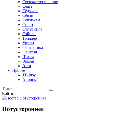
Сверхъестественное
Сёдзё
Сёдзё-ай
Сёнэн
Сёнэн-Ай
Спорт
Супер сила
Сэйнэн
Триллер
Ужасы
Фантастика
Фэнтези
Школа
Экшен
Этти
Прочее
ТВ шоу
Анонсы
Войти
Потустороннее