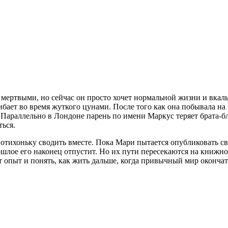
мертвыми, но сейчас он просто хочет нормальной жизни и вкалыв
ибает во время жуткого цунами. После того как она побывала на
Параллельно в Лондоне парень по имени Маркус теряет брата-бл
ться.
потихоньку сводить вместе. Пока Мари пытается опубликовать с
шлое его наконец отпустит. Но их пути пересекаются на книжной
от опыт и понять, как жить дальше, когда привычный мир оконча