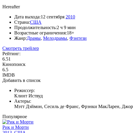
Hereafter
Дата выхода:
12 сентября
2010
Страна:
США
Продолжительность:
2 ч 9 мин
Возрастные ограничения:
18+
Жанр:
Драмы
,
Мелодрамы
,
Фэнтези
Смотреть трейлер
Рейтинг:
6.51
Кинопоиск
6.5
IMDB
Добавить в список
Режиссер:
Клинт Иствуд
Актеры:
Мэтт Дэймон, Сесиль де Франс, Фрэнки МакЛарен, Джор
Популярное
Рик и Морти
2013, США