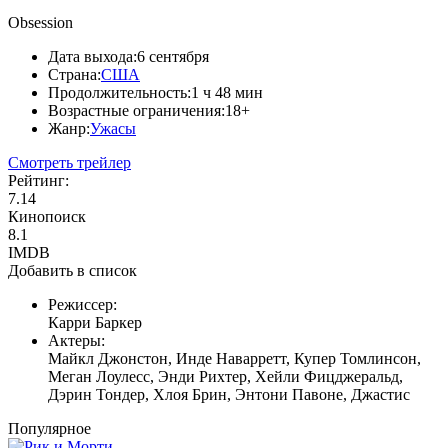
Obsession
Дата выхода:
6 сентября
Страна:
США
Продолжительность:
1 ч 48 мин
Возрастные ограничения:
18+
Жанр:
Ужасы
Смотреть трейлер
Рейтинг:
7.14
Кинопоиск
8.1
IMDB
Добавить в список
Режиссер:
Карри Баркер
Актеры:
Майкл Джонстон, Инде Наварретт, Купер Томлинсон,
Меган Лоулесс, Энди Рихтер, Хейли Фицджеральд,
Дэрин Тондер, Хлоя Брин, Энтони Павоне, Джастис
Популярное