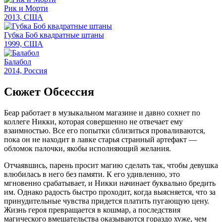
Рик и Морти
2013, США
Губка Боб квадратные штаны
1999, США
Балабол
2014, Россия
Сюжет Обсессия
Беар работает в музыкальном магазине и давно сохнет по
коллеге Никки, которая совершенно не отвечает ему
взаимностью. Все его попытки сблизиться проваливаются,
пока он не находит в лавке старья странный артефакт —
обломок палочки, якобы исполняющий желания.
Отчаявшись, парень просит магию сделать так, чтобы девушка
влюбилась в него без памяти. К его удивлению, это
мгновенно срабатывает, и Никки начинает буквально бредить
им. Однако радость быстро проходит, когда выясняется, что за
принудительные чувства придется платить пугающую цену.
Жизнь героя превращается в кошмар, а последствия
магического вмешательства оказываются гораздо хуже, чем