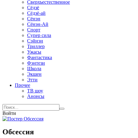
Сверхъестественное
Сёдзё
Сёдзё-ай
Сёнэн
Сёнэн-Ай
Спорт
Супер сила
Сэйнэн
Триллер
Ужасы
Фантастика
Фэнтези
Школа
Экшен
Этти
Прочее
ТВ шоу
Анонсы
Войти
Обсессия