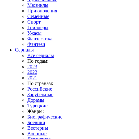
Мюзиклы
Приключения
Семейные
Спорт
Триллеры
Ужасы
Фантастика
Фэнтези
Сериалы
Все сериалы
По годам:
2023
2022
2021
По странам:
Российские
Зарубежные
Дорамы
Турецкие
Жанры:
Биографические
Боевики
Вестерны
Военные