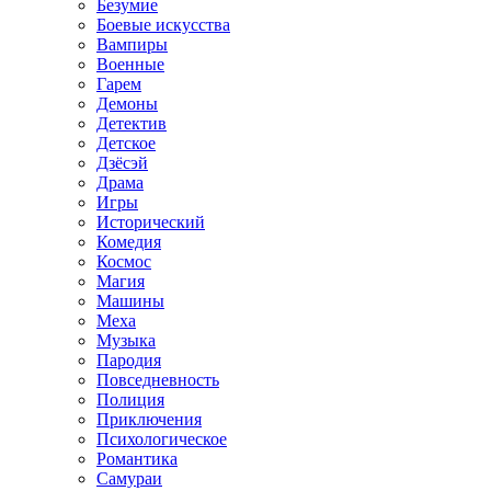
Безумие
Боевые искусства
Вампиры
Военные
Гарем
Демоны
Детектив
Детское
Дзёсэй
Драма
Игры
Исторический
Комедия
Космос
Магия
Машины
Меха
Музыка
Пародия
Повседневность
Полиция
Приключения
Психологическое
Романтика
Самураи