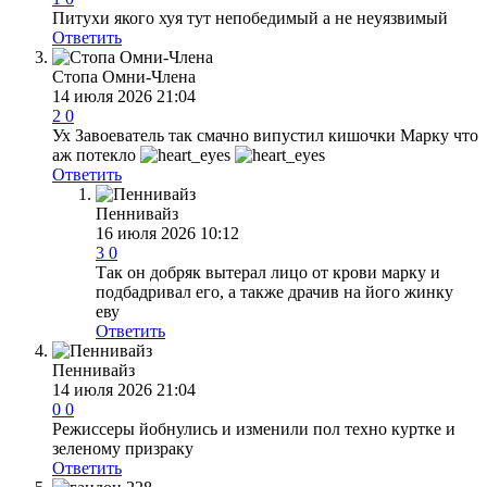
Питухи якого хуя тут непобедимый а не неуязвимый
Ответить
Стопа Омни-Члена
14 июля 2026 21:04
2
0
Ух Завоеватель так смачно випустил кишочки Марку что
аж потекло
Ответить
Пеннивайз
16 июля 2026 10:12
3
0
Так он добряк вытерал лицо от крови марку и
подбадривал его, а также драчив на його жинку
еву
Ответить
Пеннивайз
14 июля 2026 21:04
0
0
Режиссеры йобнулись и изменили пол техно куртке и
зеленому призраку
Ответить