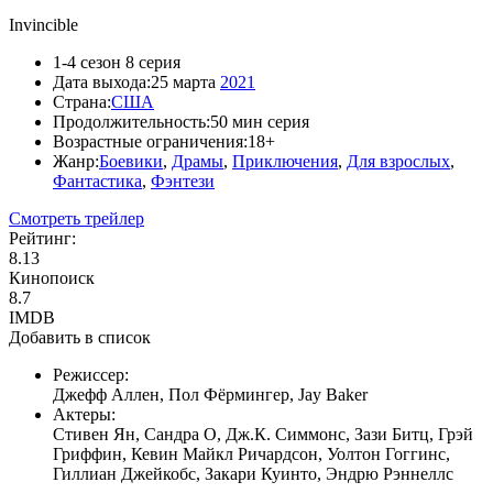
Invincible
1-4 сезон 8 серия
Дата выхода:
25 марта
2021
Страна:
США
Продолжительность:
50 мин серия
Возрастные ограничения:
18+
Жанр:
Боевики
,
Драмы
,
Приключения
,
Для взрослых
,
Фантастика
,
Фэнтези
Смотреть трейлер
Рейтинг:
8.13
Кинопоиск
8.7
IMDB
Добавить в список
Режиссер:
Джефф Аллен, Пол Фёрмингер, Jay Baker
Актеры:
Стивен Ян, Сандра О, Дж.К. Симмонс, Зази Битц, Грэй
Гриффин, Кевин Майкл Ричардсон, Уолтон Гоггинс,
Гиллиан Джейкобс, Закари Куинто, Эндрю Рэннеллс