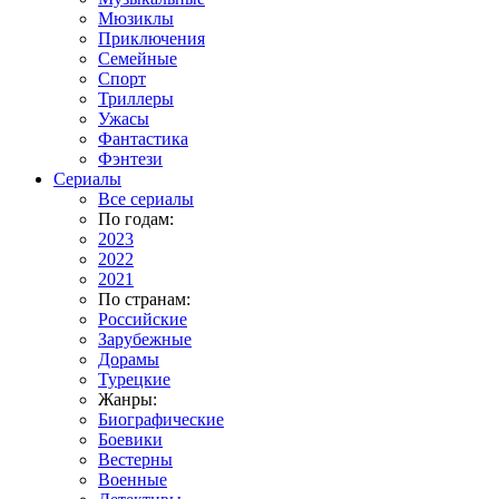
Мюзиклы
Приключения
Семейные
Спорт
Триллеры
Ужасы
Фантастика
Фэнтези
Сериалы
Все сериалы
По годам:
2023
2022
2021
По странам:
Российские
Зарубежные
Дорамы
Турецкие
Жанры:
Биографические
Боевики
Вестерны
Военные