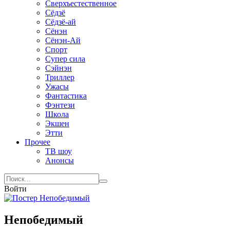
Сверхъестественное
Сёдзё
Сёдзё-ай
Сёнэн
Сёнэн-Ай
Спорт
Супер сила
Сэйнэн
Триллер
Ужасы
Фантастика
Фэнтези
Школа
Экшен
Этти
Прочее
ТВ шоу
Анонсы
Войти
Непобедимый