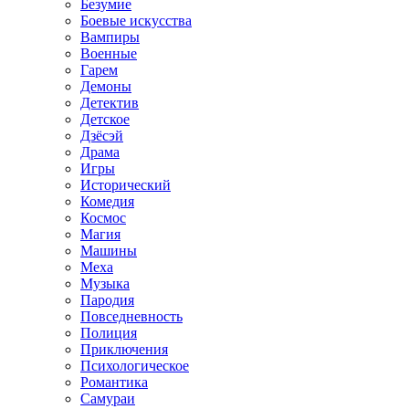
Безумие
Боевые искусства
Вампиры
Военные
Гарем
Демоны
Детектив
Детское
Дзёсэй
Драма
Игры
Исторический
Комедия
Космос
Магия
Машины
Меха
Музыка
Пародия
Повседневность
Полиция
Приключения
Психологическое
Романтика
Самураи