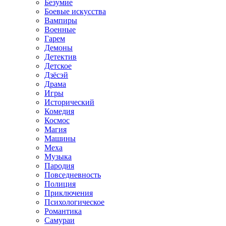
Безумие
Боевые искусства
Вампиры
Военные
Гарем
Демоны
Детектив
Детское
Дзёсэй
Драма
Игры
Исторический
Комедия
Космос
Магия
Машины
Меха
Музыка
Пародия
Повседневность
Полиция
Приключения
Психологическое
Романтика
Самураи