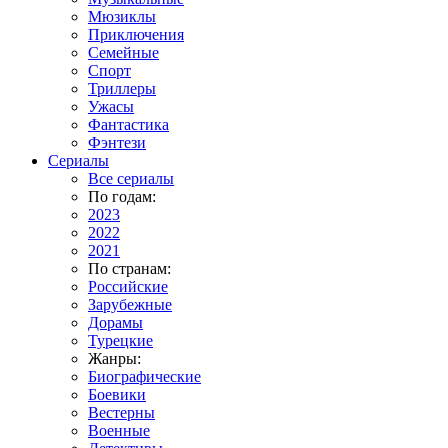
Мюзиклы
Приключения
Семейные
Спорт
Триллеры
Ужасы
Фантастика
Фэнтези
Сериалы
Все сериалы
По годам:
2023
2022
2021
По странам:
Российские
Зарубежные
Дорамы
Турецкие
Жанры:
Биографические
Боевики
Вестерны
Военные