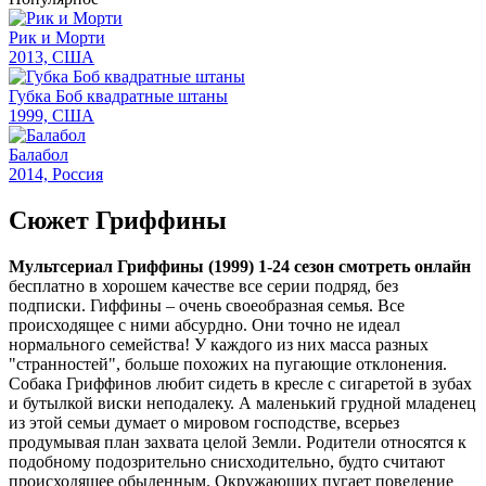
Рик и Морти
2013, США
Губка Боб квадратные штаны
1999, США
Балабол
2014, Россия
Сюжет Гриффины
Мультсериал Гриффины (1999) 1-24 сезон смотреть онлайн
бесплатно в хорошем качестве все серии подряд, без
подписки. Гиффины – очень своеобразная семья. Все
происходящее с ними абсурдно. Они точно не идеал
нормального семейства! У каждого из них масса разных
"странностей", больше похожих на пугающие отклонения.
Собака Гриффинов любит сидеть в кресле с сигаретой в зубах
и бутылкой виски неподалеку. А маленький грудной младенец
из этой семьи думает о мировом господстве, всерьез
продумывая план захвата целой Земли. Родители относятся к
подобному подозрительно снисходительно, будто считают
происходящее обыденным. Окружающих пугает поведение