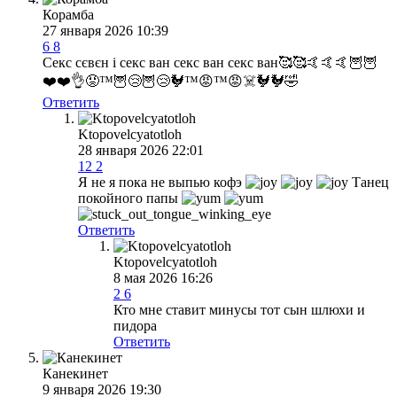
Корамба
27 января 2026 10:39
6
8
Секс сєвєн і секс ван секс ван секс ван🥰🥰🤙🤙🤙🦉🦉
❤️❤️👌😡™🦉😢🦉😢🐓™😡™😡☠️🐓🐓🤣
Ответить
Ktopovelcyatotloh
28 января 2026 22:01
12
2
Я не я пока не выпью кофэ
Танец
покойного папы
Ответить
Ktopovelcyatotloh
8 мая 2026 16:26
2
6
Кто мне ставит минусы тот сын шлюхи и
пидора
Ответить
Канекинет
9 января 2026 19:30