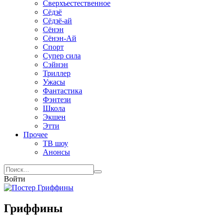
Сверхъестественное
Сёдзё
Сёдзё-ай
Сёнэн
Сёнэн-Ай
Спорт
Супер сила
Сэйнэн
Триллер
Ужасы
Фантастика
Фэнтези
Школа
Экшен
Этти
Прочее
ТВ шоу
Анонсы
Войти
Гриффины