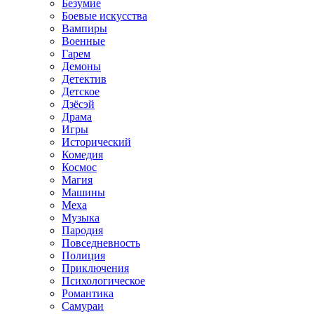
Безумие
Боевые искусства
Вампиры
Военные
Гарем
Демоны
Детектив
Детское
Дзёсэй
Драма
Игры
Исторический
Комедия
Космос
Магия
Машины
Меха
Музыка
Пародия
Повседневность
Полиция
Приключения
Психологическое
Романтика
Самураи