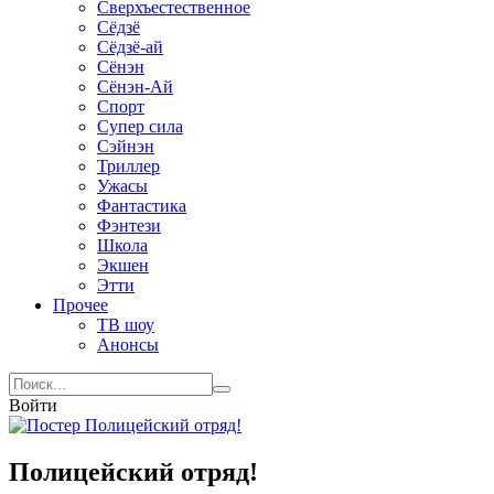
Сверхъестественное
Сёдзё
Сёдзё-ай
Сёнэн
Сёнэн-Ай
Спорт
Супер сила
Сэйнэн
Триллер
Ужасы
Фантастика
Фэнтези
Школа
Экшен
Этти
Прочее
ТВ шоу
Анонсы
Войти
Полицейский отряд!