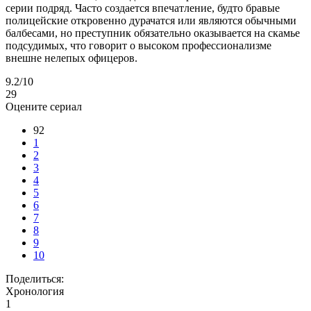
серии подряд. Часто создается впечатление, будто бравые
полицейские откровенно дурачатся или являются обычными
балбесами, но преступник обязательно оказывается на скамье
подсудимых, что говорит о высоком профессионализме
внешне нелепых офицеров.
9.2
/10
29
Оцените сериал
92
1
2
3
4
5
6
7
8
9
10
Поделиться:
Хронология
1