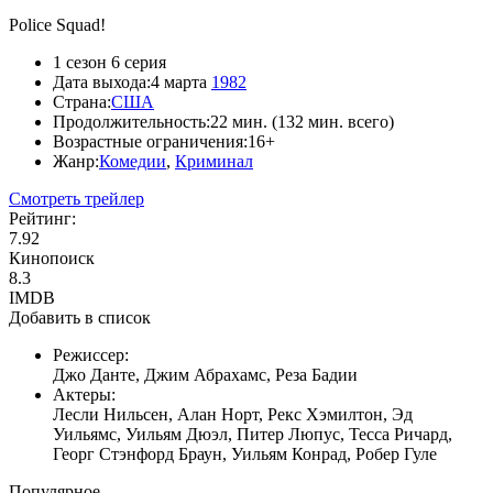
Police Squad!
1 сезон 6 серия
Дата выхода:
4 марта
1982
Страна:
США
Продолжительность:
22 мин. (132 мин. всего)
Возрастные ограничения:
16+
Жанр:
Комедии
,
Криминал
Смотреть трейлер
Рейтинг:
7.92
Кинопоиск
8.3
IMDB
Добавить в список
Режиссер:
Джо Данте, Джим Абрахамс, Реза Бадии
Актеры:
Лесли Нильсен, Алан Норт, Рекс Хэмилтон, Эд
Уильямс, Уильям Дюэл, Питер Люпус, Тесса Ричард,
Георг Стэнфорд Браун, Уильям Конрад, Робер Гуле
Популярное