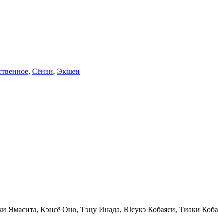
ственное
,
Сёнэн
,
Экшен
и Ямасита, Кэнсё Оно, Тэцу Инада, Юсукэ Кобаяси, Тиаки Коба