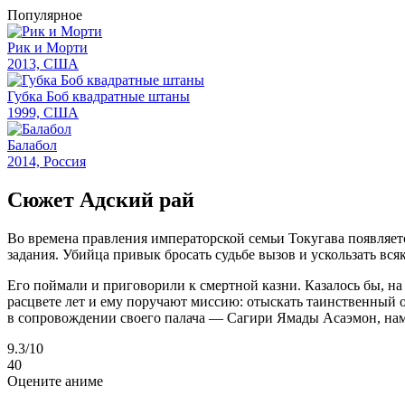
Популярное
Рик и Морти
2013, США
Губка Боб квадратные штаны
1999, США
Балабол
2014, Россия
Сюжет Адский рай
Во времена правления императорской семьи Токугава появляет
задания. Убийца привык бросать судьбе вызов и ускользать вс
Его поймали и приговорили к смертной казни. Казалось бы, на 
расцвете лет и ему поручают миссию: отыскать таинственный 
в сопровождении своего палача — Сагири Ямады Асаэмон, наме
9.3
/10
40
Оцените аниме