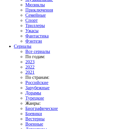
Мюзиклы
Приключения
Семейные
Спорт
Триллеры
Ужасы
Фантастика
Фэнтези
Сериалы
Все сериалы
По годам:
2023
2022
2021
По странам:
Российские
Зарубежные
Дорамы
Турецкие
Жанры:
Биографические
Боевики
Вестерны
Военные