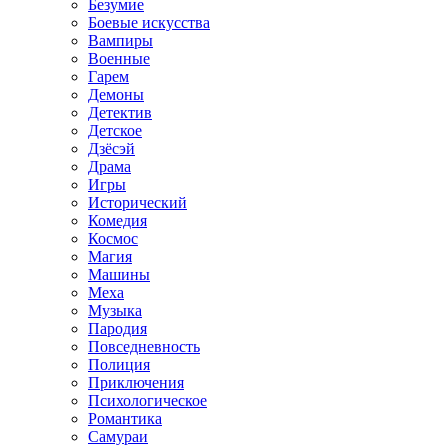
Безумие
Боевые искусства
Вампиры
Военные
Гарем
Демоны
Детектив
Детское
Дзёсэй
Драма
Игры
Исторический
Комедия
Космос
Магия
Машины
Меха
Музыка
Пародия
Повседневность
Полиция
Приключения
Психологическое
Романтика
Самураи