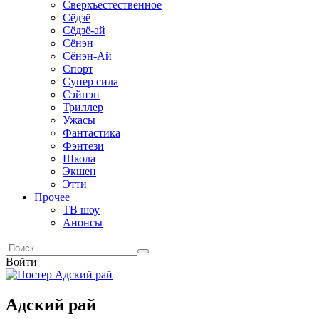
Сверхъестественное
Сёдзё
Сёдзё-ай
Сёнэн
Сёнэн-Ай
Спорт
Супер сила
Сэйнэн
Триллер
Ужасы
Фантастика
Фэнтези
Школа
Экшен
Этти
Прочее
ТВ шоу
Анонсы
Войти
Адский рай