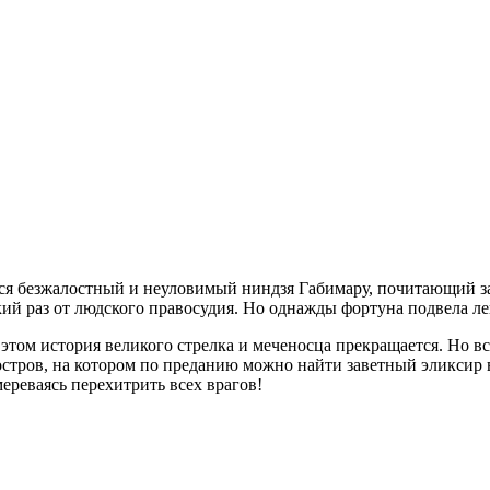
ся безжалостный и неуловимый ниндзя Габимару, почитающий за
який раз от людского правосудия. Но однажды фортуна подвела л
этом история великого стрелка и меченосца прекращается. Но вс
остров, на котором по преданию можно найти заветный эликсир 
реваясь перехитрить всех врагов!