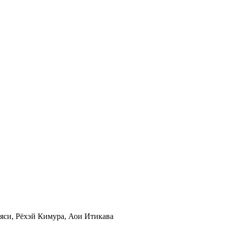
яси, Рёхэй Кимура, Аои Итикава