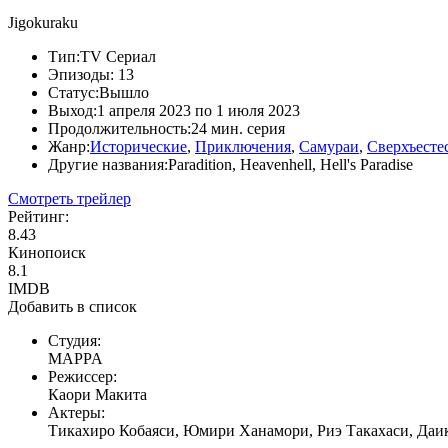
Jigokuraku
Тип:
TV Сериал
Эпизоды:
13
Статус:
Вышло
Выход:
1 апреля 2023 по 1 июля 2023
Продолжительность:
24 мин. серия
Жанр:
Исторические
,
Приключения
,
Самураи
,
Сверхъесте
Другие названия:
Paradition, Heavenhell, Hell's Paradise
Смотреть трейлер
Рейтинг:
8.43
Кинопоиск
8.1
IMDB
Добавить в список
Студия:
MAPPA
Режиссер:
Каори Макита
Актеры:
Тикахиро Кобаяси, Юмири Ханамори, Риэ Такахаси, Даик