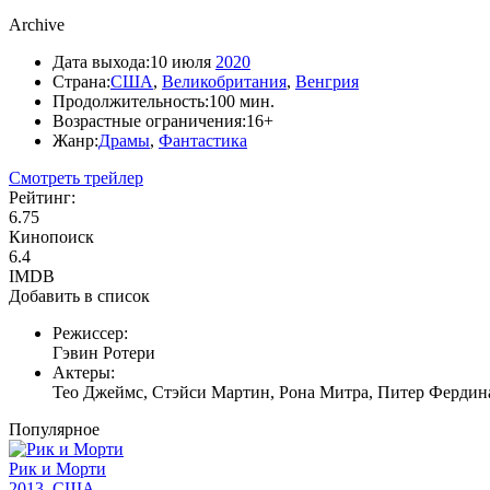
Archive
Дата выхода:
10 июля
2020
Страна:
США
,
Великобритания
,
Венгрия
Продолжительность:
100 мин.
Возрастные ограничения:
16+
Жанр:
Драмы
,
Фантастика
Смотреть трейлер
Рейтинг:
6.75
Кинопоиск
6.4
IMDB
Добавить в список
Режиссер:
Гэвин Ротери
Актеры:
Тео Джеймс, Стэйси Мартин, Рона Митра, Питер Фердина
Популярное
Рик и Морти
2013, США