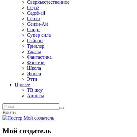
Сверхъестественное
Сёдзё
Сёдзё-ай
Сёнэн
Сёнэн-Ай
Спорт
Супер сила
Сэйнэн
Триллер
Ужасы
Фантастика
Фэнтези
Школа
Экшен
Этти
Прочее
ТВ шоу
Анонсы
Войти
Мой создатель