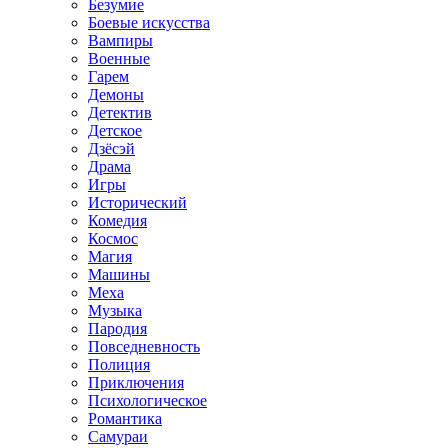
Безумие
Боевые искусства
Вампиры
Военные
Гарем
Демоны
Детектив
Детское
Дзёсэй
Драма
Игры
Исторический
Комедия
Космос
Магия
Машины
Меха
Музыка
Пародия
Повседневность
Полиция
Приключения
Психологическое
Романтика
Самураи