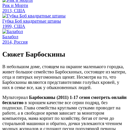
Рик и Морти
2013, США
Губка Боб квадратные штаны
1999, США
Балабол
2014, Россия
Сюжет Барбоскины
В небольшом доме, стоящем на окраине маленького городка,
живет большое семейство Барбоскиных, состоящее из матери,
отца и пятерых неугомонных щенят. Несмотря на то, что
Барбоскины являются представителями голубых кровей, у
них в семье все, как у обыкновенных людей.
Мультсериал
Барбоскины (2011) 1-17 сезон смотреть онлайн
бесплатно
в хорошем качестве все серии подряд, без
подписки. Глава семейства круглыми сутками проводит на
работе, а в свободное время зависает за монитором
компьютера, мама корпит по хозяйству, бегая от печи до
стиральной машинки и обратно, дочки увлекаются чтением
модных журналов и слушают песни популярной певицы