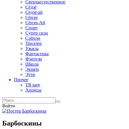
Сверхъестественное
Сёдзё
Сёдзё-ай
Сёнэн
Сёнэн-Ай
Спорт
Супер сила
Сэйнэн
Триллер
Ужасы
Фантастика
Фэнтези
Школа
Экшен
Этти
Прочее
ТВ шоу
Анонсы
Войти
Барбоскины