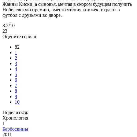
Жанны Киски, а сыновья, мечтая в скором будущем получить
Нобелевскую премию, вместо чтения книжек, играют в
футбол с друзьями во дворе.
8.2
/10
23
Оцените сериал
82
1
2
3
4
5
6
7
8
9
10
Поделиться:
Хронология
1
Барбоскины
2011