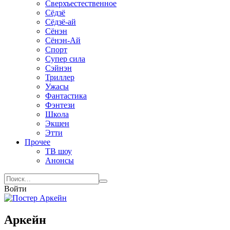
Сверхъестественное
Сёдзё
Сёдзё-ай
Сёнэн
Сёнэн-Ай
Спорт
Супер сила
Сэйнэн
Триллер
Ужасы
Фантастика
Фэнтези
Школа
Экшен
Этти
Прочее
ТВ шоу
Анонсы
Войти
Аркейн