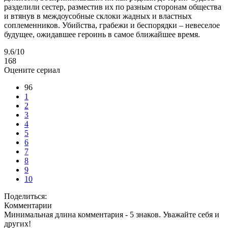
разделили сестер, разместив их по разным сторонам общества
и втянув в междоусобные склоки жадных и властных
соплеменников. Убийства, грабежи и беспорядки – невеселое
будущее, ожидавшее героинь в самое ближайшее время.
9.6
/10
168
Оцените сериал
96
1
2
3
4
5
6
7
8
9
10
Поделиться:
Комментарии
Минимальная длина комментария - 5 знаков. Уважайте себя и
других!