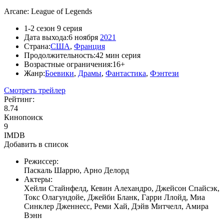
Arcane: League of Legends
1-2 сезон 9 серия
Дата выхода:
6 ноября
2021
Страна:
США
,
Франция
Продолжительность:
42 мин серия
Возрастные ограничения:
16+
Жанр:
Боевики
,
Драмы
,
Фантастика
,
Фэнтези
Смотреть трейлер
Рейтинг:
8.74
Кинопоиск
9
IMDB
Добавить в список
Режиссер:
Паскаль Шаррю, Арно Делорд
Актеры:
Хейли Стайнфелд, Кевин Алехандро, Джейсон Спайсэк,
Токс Олагундойе, Джейби Бланк, Гарри Ллойд, Миа
Синклер Дженнесс, Реми Хай, Дэйв Митчелл, Амира
Вэнн