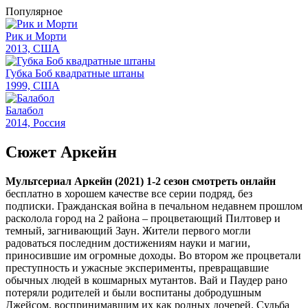
Популярное
Рик и Морти
2013, США
Губка Боб квадратные штаны
1999, США
Балабол
2014, Россия
Сюжет Аркейн
Мультсериал Аркейн (2021) 1-2 сезон смотреть онлайн
бесплатно в хорошем качестве все серии подряд, без
подписки. Гражданская война в печальном недавнем прошлом
расколола город на 2 района – процветающий Пилтовер и
темный, загнивающий Заун. Жители первого могли
радоваться последним достижениям науки и магии,
приносившие им огромные доходы. Во втором же процветали
преступность и ужасные эксперименты, превращавшие
обычных людей в кошмарных мутантов. Вай и Паудер рано
потеряли родителей и были воспитаны добродушным
Джейсом, воспринимавшим их как родных дочерей. Судьба