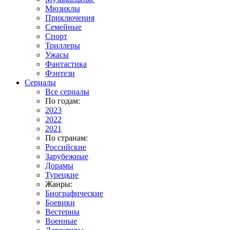
Мюзиклы
Приключения
Семейные
Спорт
Триллеры
Ужасы
Фантастика
Фэнтези
Сериалы
Все сериалы
По годам:
2023
2022
2021
По странам:
Российские
Зарубежные
Дорамы
Турецкие
Жанры:
Биографические
Боевики
Вестерны
Военные