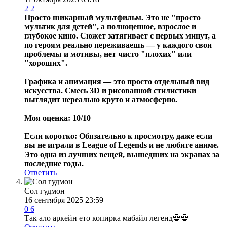
2
2
Просто шикарный мультфильм. Это не "просто
мультик для детей", а полноценное, взрослое и
глубокое кино. Сюжет затягивает с первых минут, а
по героям реально переживаешь — у каждого свои
проблемы и мотивы, нет чисто "плохих" или
"хороших".
Графика и анимация — это просто отдельный вид
искусства. Смесь 3D и рисованной стилистики
выглядит нереально круто и атмосферно.
Моя оценка: 10/10
Если коротко: Обязательно к просмотру, даже если
вы не играли в League of Legends и не любите аниме.
Это одна из лучших вещей, вышедших на экранах за
последние годы.
Ответить
Сол гудмон
16 сентября 2025 23:59
0
6
Так ало аркейн ето копирка мабайл легенд💀💀