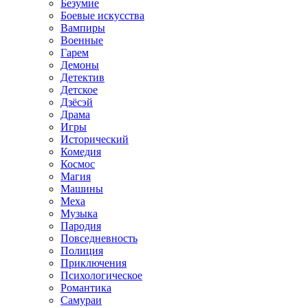
Безумие
Боевые искусства
Вампиры
Военные
Гарем
Демоны
Детектив
Детское
Дзёсэй
Драма
Игры
Исторический
Комедия
Космос
Магия
Машины
Меха
Музыка
Пародия
Повседневность
Полиция
Приключения
Психологическое
Романтика
Самураи