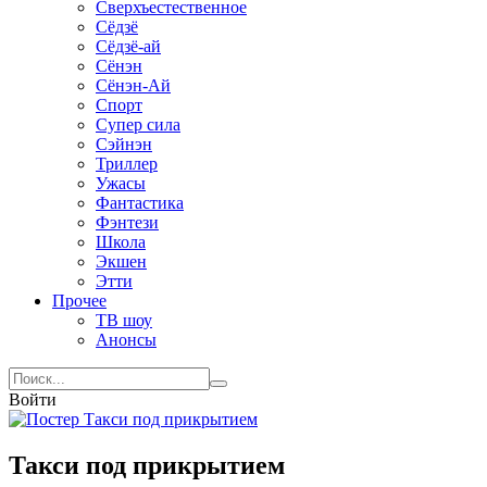
Сверхъестественное
Сёдзё
Сёдзё-ай
Сёнэн
Сёнэн-Ай
Спорт
Супер сила
Сэйнэн
Триллер
Ужасы
Фантастика
Фэнтези
Школа
Экшен
Этти
Прочее
ТВ шоу
Анонсы
Войти
Такси под прикрытием