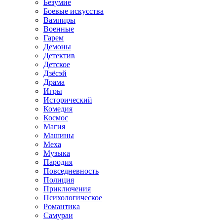
Безумие
Боевые искусства
Вампиры
Военные
Гарем
Демоны
Детектив
Детское
Дзёсэй
Драма
Игры
Исторический
Комедия
Космос
Магия
Машины
Меха
Музыка
Пародия
Повседневность
Полиция
Приключения
Психологическое
Романтика
Самураи