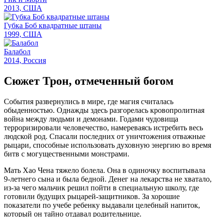
2013, США
Губка Боб квадратные штаны
1999, США
Балабол
2014, Россия
Сюжет Трон, отмеченный богом
События развернулись в мире, где магия считалась
обыденностью. Однажды здесь разгорелась кровопролитная
война между людьми и демонами. Годами чудовища
терроризировали человечество, намереваясь истребить весь
людской род. Спасали последних от уничтожения отважные
рыцари, способные использовать духовную энергию во время
битв с могущественными монстрами.
Мать Хао Чена тяжело болела. Она в одиночку воспитывала
9-летнего сына и была бедной. Денег на лекарства не хватало,
из-за чего мальчик решил пойти в специальную школу, где
готовили будущих рыцарей-защитников. За хорошие
показатели по учебе ребенку выдавали целебный напиток,
который он тайно отдавал родительнице.