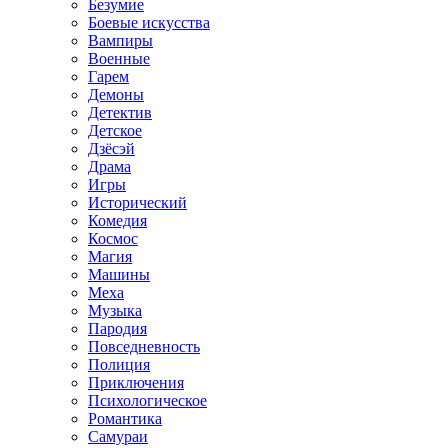
Безумие
Боевые искусства
Вампиры
Военные
Гарем
Демоны
Детектив
Детское
Дзёсэй
Драма
Игры
Исторический
Комедия
Космос
Магия
Машины
Меха
Музыка
Пародия
Повседневность
Полиция
Приключения
Психологическое
Романтика
Самураи