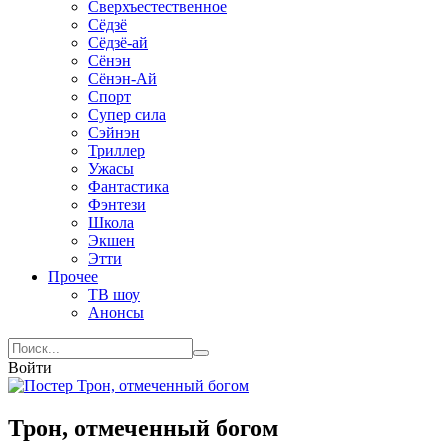
Сверхъестественное
Сёдзё
Сёдзё-ай
Сёнэн
Сёнэн-Ай
Спорт
Супер сила
Сэйнэн
Триллер
Ужасы
Фантастика
Фэнтези
Школа
Экшен
Этти
Прочее
ТВ шоу
Анонсы
Войти
Трон, отмеченный богом