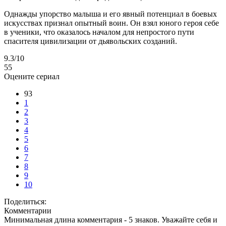
Однажды упорство малыша и его явный потенциал в боевых
искусствах признал опытный воин. Он взял юного героя себе
в ученики, что оказалось началом для непростого пути
спасителя цивилизации от дьявольских созданий.
9.3
/10
55
Оцените сериал
93
1
2
3
4
5
6
7
8
9
10
Поделиться:
Комментарии
Минимальная длина комментария - 5 знаков. Уважайте себя и