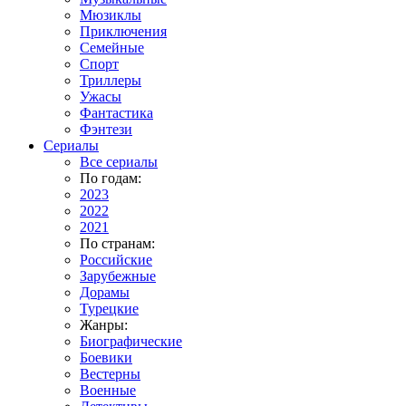
Мюзиклы
Приключения
Семейные
Спорт
Триллеры
Ужасы
Фантастика
Фэнтези
Сериалы
Все сериалы
По годам:
2023
2022
2021
По странам:
Российские
Зарубежные
Дорамы
Турецкие
Жанры:
Биографические
Боевики
Вестерны
Военные