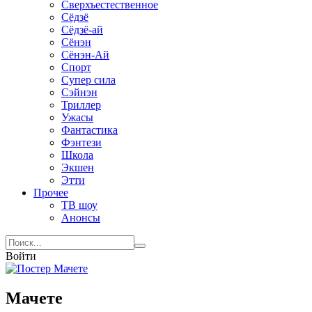
Сверхъестественное
Сёдзё
Сёдзё-ай
Сёнэн
Сёнэн-Ай
Спорт
Супер сила
Сэйнэн
Триллер
Ужасы
Фантастика
Фэнтези
Школа
Экшен
Этти
Прочее
ТВ шоу
Анонсы
Войти
Мачете