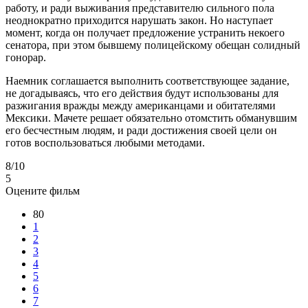
работу, и ради выживания представителю сильного пола
неоднократно приходится нарушать закон. Но наступает
момент, когда он получает предложение устранить некоего
сенатора, при этом бывшему полицейскому обещан солидный
гонорар.
Наемник соглашается выполнить соответствующее задание,
не догадываясь, что его действия будут использованы для
разжигания вражды между американцами и обитателями
Мексики. Мачете решает обязательно отомстить обманувшим
его бесчестным людям, и ради достижения своей цели он
готов воспользоваться любыми методами.
8
/10
5
Оцените фильм
80
1
2
3
4
5
6
7