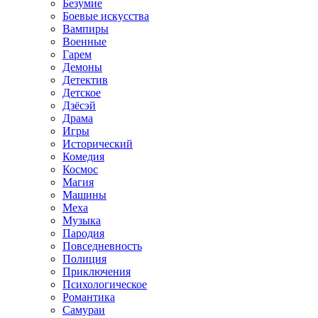
Безумие
Боевые искусства
Вампиры
Военные
Гарем
Демоны
Детектив
Детское
Дзёсэй
Драма
Игры
Исторический
Комедия
Космос
Магия
Машины
Меха
Музыка
Пародия
Повседневность
Полиция
Приключения
Психологическое
Романтика
Самураи