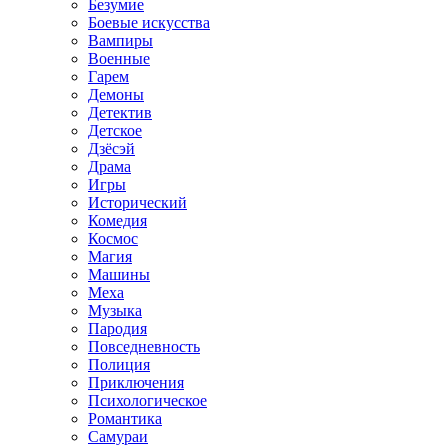
Безумие
Боевые искусства
Вампиры
Военные
Гарем
Демоны
Детектив
Детское
Дзёсэй
Драма
Игры
Исторический
Комедия
Космос
Магия
Машины
Меха
Музыка
Пародия
Повседневность
Полиция
Приключения
Психологическое
Романтика
Самураи