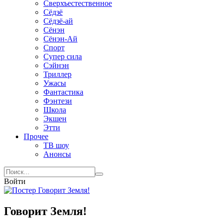
Сверхъестественное
Сёдзё
Сёдзё-ай
Сёнэн
Сёнэн-Ай
Спорт
Супер сила
Сэйнэн
Триллер
Ужасы
Фантастика
Фэнтези
Школа
Экшен
Этти
Прочее
ТВ шоу
Анонсы
Войти
Говорит Земля!