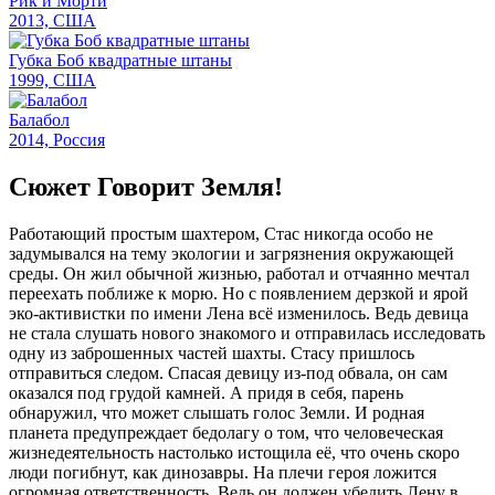
Рик и Морти
2013, США
Губка Боб квадратные штаны
1999, США
Балабол
2014, Россия
Сюжет Говорит Земля!
Работающий простым шахтером, Стас никогда особо не
задумывался на тему экологии и загрязнения окружающей
среды. Он жил обычной жизнью, работал и отчаянно мечтал
переехать поближе к морю. Но с появлением дерзкой и ярой
эко-активистки по имени Лена всё изменилось. Ведь девица
не стала слушать нового знакомого и отправилась исследовать
одну из заброшенных частей шахты. Стасу пришлось
отправиться следом. Спасая девицу из-под обвала, он сам
оказался под грудой камней. А придя в себя, парень
обнаружил, что может слышать голос Земли. И родная
планета предупреждает бедолагу о том, что человеческая
жизнедеятельность настолько истощила её, что очень скоро
люди погибнут, как динозавры. На плечи героя ложится
огромная ответственность. Ведь он должен убедить Лену в