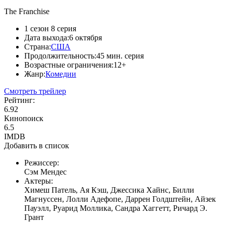
The Franchise
1 сезон 8 серия
Дата выхода:
6 октября
Страна:
США
Продолжительность:
45 мин. серия
Возрастные ограничения:
12+
Жанр:
Комедии
Смотреть трейлер
Рейтинг:
6.92
Кинопоиск
6.5
IMDB
Добавить в список
Режиссер:
Сэм Мендес
Актеры:
Химеш Патель, Ая Кэш, Джессика Хайнс, Билли
Магнуссен, Лолли Адефопе, Даррен Голдштейн, Айзек
Пауэлл, Руарид Моллика, Сандра Хаггетт, Ричард Э.
Грант