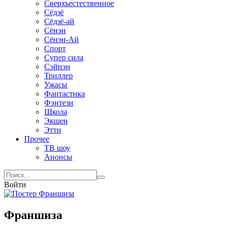
Сверхъестественное
Сёдзё
Сёдзё-ай
Сёнэн
Сёнэн-Ай
Спорт
Супер сила
Сэйнэн
Триллер
Ужасы
Фантастика
Фэнтези
Школа
Экшен
Этти
Прочее
ТВ шоу
Анонсы
Войти
Франшиза