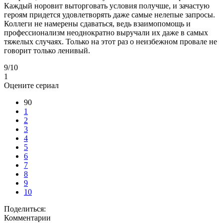
Каждый норовит выторговать условия получше, и зачастую
героям придется удовлетворять даже самые нелепые запросы.
Коллеги не намерены сдаваться, ведь взаимопомощь и
профессионализм неоднократно выручали их даже в самых
тяжелых случаях. Только на этот раз о неизбежном провале не
говорит только ленивый.
9
/10
1
Оцените сериал
90
1
2
3
4
5
6
7
8
9
10
Поделиться:
Комментарии