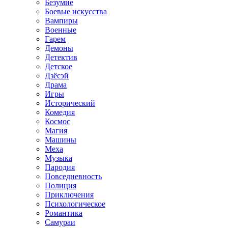
Безумие
Боевые искусства
Вампиры
Военные
Гарем
Демоны
Детектив
Детское
Дзёсэй
Драма
Игры
Исторический
Комедия
Космос
Магия
Машины
Меха
Музыка
Пародия
Повседневность
Полиция
Приключения
Психологическое
Романтика
Самураи