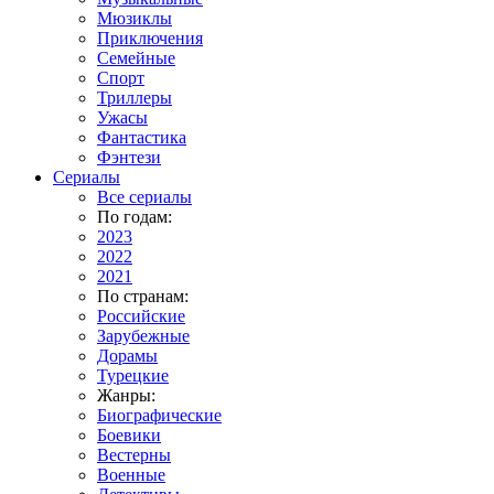
Мюзиклы
Приключения
Семейные
Спорт
Триллеры
Ужасы
Фантастика
Фэнтези
Сериалы
Все сериалы
По годам:
2023
2022
2021
По странам:
Российские
Зарубежные
Дорамы
Турецкие
Жанры:
Биографические
Боевики
Вестерны
Военные