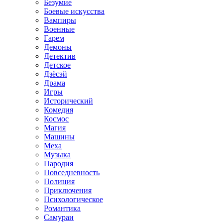
Безумие
Боевые искусства
Вампиры
Военные
Гарем
Демоны
Детектив
Детское
Дзёсэй
Драма
Игры
Исторический
Комедия
Космос
Магия
Машины
Меха
Музыка
Пародия
Повседневность
Полиция
Приключения
Психологическое
Романтика
Самураи