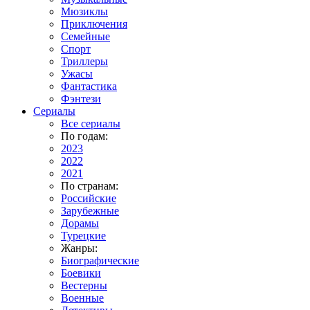
Мюзиклы
Приключения
Семейные
Спорт
Триллеры
Ужасы
Фантастика
Фэнтези
Сериалы
Все сериалы
По годам:
2023
2022
2021
По странам:
Российские
Зарубежные
Дорамы
Турецкие
Жанры:
Биографические
Боевики
Вестерны
Военные