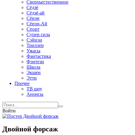
Сверхъестественное
Сёдзё
Сёдзё-ай
Сёнэн
Сёнэн-Ай
Спорт
Супер сила
Сэйнэн
Триллер
Ужасы
Фантастика
Фэнтези
Школа
Экшен
Этти
Прочее
ТВ шоу
Анонсы
Войти
Двойной форсаж