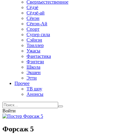
Сверхъестественное
Сёдзё
Сёдзё-ай
Сёнэн
Сёнэн-Ай
Спорт
Супер сила
Сэйнэн
Триллер
Ужасы
Фантастика
Фэнтези
Школа
Экшен
Этти
Прочее
ТВ шоу
Анонсы
Войти
Форсаж 5