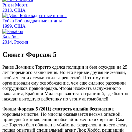
Рик и Морти
2013, США
Губка Боб квадратные штаны
1999, США
Балабол
2014, Россия
Сюжет Форсаж 5
Ранее Доминик Торетто сдался полиции и был осужден на 25
лет тюремного заключения. Но его верные друзья не желали,
чтобы член их семьи гнил за решеткой. Поэтому они
организовали ему освобождение, чем еще сильнее разозлили
сотрудников правопорядка. Чтобы избежать заслуженного
наказания, Брайан и Миа скрываются за границей, где быстро
находят выгодную работенку по угону автомобилей.
Фильм
Форсаж 5 (2011) смотреть онлайн бесплатно
в
хорошем качестве. Но миссия оказывается весьма опасной,
приведшей к появлению необычайно жестоких врагов. Сам
же Торетто был обвинен в убийстве федералов и по его следу
пошел опытный специальный агент Люк Хоббс, решивший