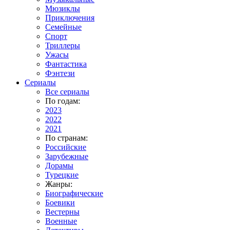
Мюзиклы
Приключения
Семейные
Спорт
Триллеры
Ужасы
Фантастика
Фэнтези
Сериалы
Все сериалы
По годам:
2023
2022
2021
По странам:
Российские
Зарубежные
Дорамы
Турецкие
Жанры:
Биографические
Боевики
Вестерны
Военные