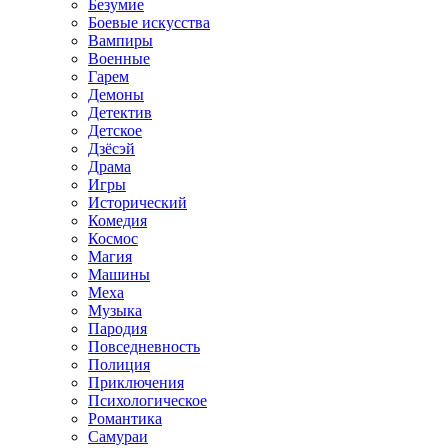
Безумие
Боевые искусства
Вампиры
Военные
Гарем
Демоны
Детектив
Детское
Дзёсэй
Драма
Игры
Исторический
Комедия
Космос
Магия
Машины
Меха
Музыка
Пародия
Повседневность
Полиция
Приключения
Психологическое
Романтика
Самураи