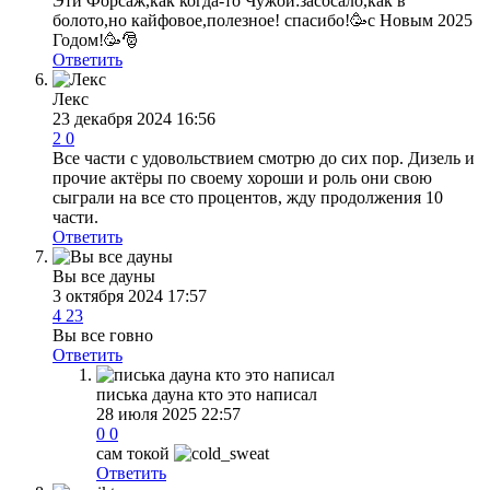
Эти Форсаж,как когда-то Чужой:засосало,как в
болото,но кайфовое,полезное! спасибо!🥳с Новым 2025
Годом!🥳🎅
Ответить
Лекс
23 декабря 2024 16:56
2
0
Все части с удовольствием смотрю до сих пор. Дизель и
прочие актёры по своему хороши и роль они свою
сыграли на все сто процентов, жду продолжения 10
части.
Ответить
Вы все дауны
3 октября 2024 17:57
4
23
Вы все говно
Ответить
писька дауна кто это написал
28 июля 2025 22:57
0
0
сам токой
Ответить