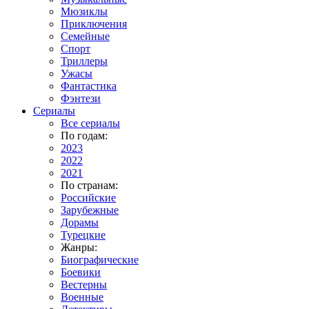
Мюзиклы
Приключения
Семейные
Спорт
Триллеры
Ужасы
Фантастика
Фэнтези
Сериалы
Все сериалы
По годам:
2023
2022
2021
По странам:
Российские
Зарубежные
Дорамы
Турецкие
Жанры:
Биографические
Боевики
Вестерны
Военные