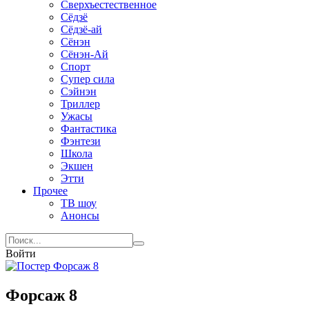
Сверхъестественное
Сёдзё
Сёдзё-ай
Сёнэн
Сёнэн-Ай
Спорт
Супер сила
Сэйнэн
Триллер
Ужасы
Фантастика
Фэнтези
Школа
Экшен
Этти
Прочее
ТВ шоу
Анонсы
Войти
Форсаж 8