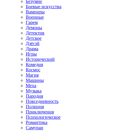
Безумие
Боевые искусства
Вампиры
Военные
Гарем
Демоны
Детектив
Детское
Дзёсэй
Драма
Игры
Исторический
Комедия
Космос
Магия
Машины
Меха
Музыка
Пародия
Повседневность
Полиция
Приключения
Психологическое
Романтика
Самураи