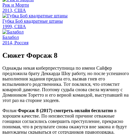
Рик и Морти
2013, США
Губка Боб квадратные штаны
1999, США
Балабол
2014, Россия
Сюжет Форсаж 8
Однажды некая киберпреступница по имени Сайфер
предложила брату Деккарда Шоу работу, но после успешного
выполнения задания предала его, вызвав гнев его
вспыльчивого родственника. Тот поклялся, что отомстит
коварной дамочке. Поэтому судьба снова свела мужчину с
Домиником Торетто и его верной командой, выступавшей на
этот раз на стороне злодеев.
Фильм
Форсаж 8 (2017) смотреть онлайн бесплатно
в
хорошем качестве. По неизвестной причине отважные
гонщики согласились совершить преступление, прекрасно
понимая, что в результате снова окажутся вне закона и будут
вынуждены скрываться от сотрудников правопорядка.