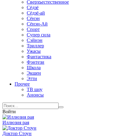
Сверхъестественное
Сёдзё
Сёдзё-ай
Сёнэн
Сёнэн-Ай
Спорт
Супер сила
Сэйнэн
Триллер
Ужасы
Фантастика
Фэнтези
Школа
Экшен
Этти
Прочее
ТВ шоу
Анонсы
Войти
Иллюзия рая
Доктор Стоун