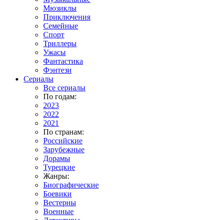
Мюзиклы
Приключения
Семейные
Спорт
Триллеры
Ужасы
Фантастика
Фэнтези
Сериалы
Все сериалы
По годам:
2023
2022
2021
По странам:
Российские
Зарубежные
Дорамы
Турецкие
Жанры:
Биографические
Боевики
Вестерны
Военные