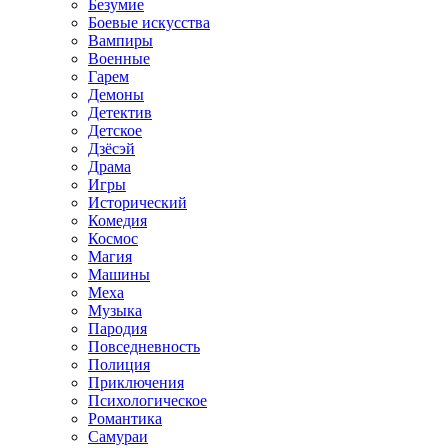
Безумие
Боевые искусства
Вампиры
Военные
Гарем
Демоны
Детектив
Детское
Дзёсэй
Драма
Игры
Исторический
Комедия
Космос
Магия
Машины
Меха
Музыка
Пародия
Повседневность
Полиция
Приключения
Психологическое
Романтика
Самураи