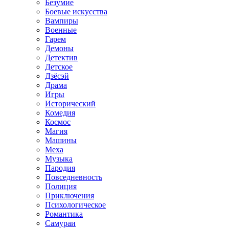
Безумие
Боевые искусства
Вампиры
Военные
Гарем
Демоны
Детектив
Детское
Дзёсэй
Драма
Игры
Исторический
Комедия
Космос
Магия
Машины
Меха
Музыка
Пародия
Повседневность
Полиция
Приключения
Психологическое
Романтика
Самураи