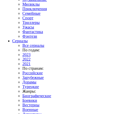
Мюзиклы
Приключения
Семейные
Спорт
Триллеры
Ужасы
Фантастика
Фэнтези
Сериалы
Все сериалы
По годам:
2023
2022
2021
По странам:
Российские
Зарубежные
Дорамы
Турецкие
Жанры:
Биографические
Боевики
Вестерны
Военные