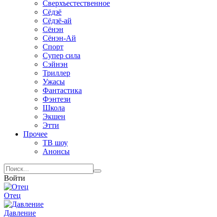
Сверхъестественное
Сёдзё
Сёдзё-ай
Сёнэн
Сёнэн-Ай
Спорт
Супер сила
Сэйнэн
Триллер
Ужасы
Фантастика
Фэнтези
Школа
Экшен
Этти
Прочее
ТВ шоу
Анонсы
Войти
Отец
Давление