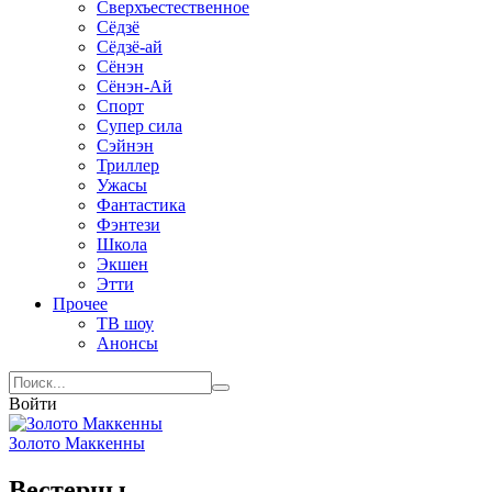
Сверхъестественное
Сёдзё
Сёдзё-ай
Сёнэн
Сёнэн-Ай
Спорт
Супер сила
Сэйнэн
Триллер
Ужасы
Фантастика
Фэнтези
Школа
Экшен
Этти
Прочее
ТВ шоу
Анонсы
Войти
Золото Маккенны
Вестерны