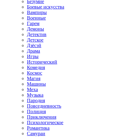
Безумие
Боевые искусства
Вампиры
Военные
Гарем
Демоны
Детектив
Детское
Дзёсэй
Драма
Игры
Исторический
Комедия
Космос
Магия
Машины
Меха
Музыка
Пародия
Повседневность
Полиция
Приключения
Психологическое
Романтика
Самураи