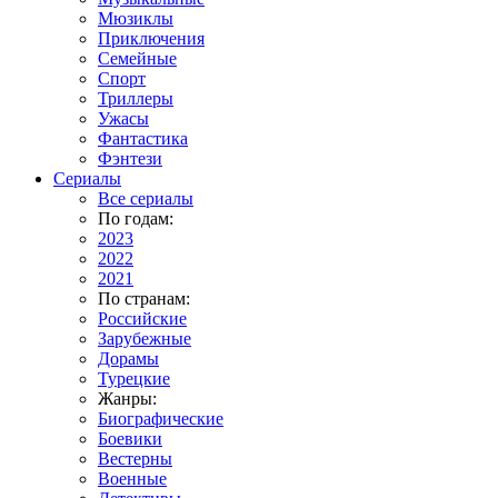
Мюзиклы
Приключения
Семейные
Спорт
Триллеры
Ужасы
Фантастика
Фэнтези
Сериалы
Все сериалы
По годам:
2023
2022
2021
По странам:
Российские
Зарубежные
Дорамы
Турецкие
Жанры:
Биографические
Боевики
Вестерны
Военные