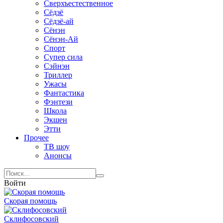
Сверхъестественное
Сёдзё
Сёдзё-ай
Сёнэн
Сёнэн-Ай
Спорт
Супер сила
Сэйнэн
Триллер
Ужасы
Фантастика
Фэнтези
Школа
Экшен
Этти
Прочее
ТВ шоу
Анонсы
Войти
Скорая помощь
Склифосовский