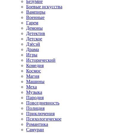
Безумие
Боевые искусства
Вампиры
Военные
Гарем
Демоны
Детектив
Детское
Дзёсэй
Драма
Игры
Исторический
Комедия
Космос
Магия
Машины
Меха
Музыка
Пародия
Повседневность
Полиция
Приключения
Психологическое
Романтика
Самураи