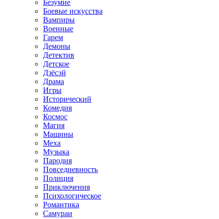
Безумие
Боевые искусства
Вампиры
Военные
Гарем
Демоны
Детектив
Детское
Дзёсэй
Драма
Игры
Исторический
Комедия
Космос
Магия
Машины
Меха
Музыка
Пародия
Повседневность
Полиция
Приключения
Психологическое
Романтика
Самураи