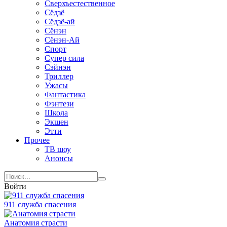
Сверхъестественное
Сёдзё
Сёдзё-ай
Сёнэн
Сёнэн-Ай
Спорт
Супер сила
Сэйнэн
Триллер
Ужасы
Фантастика
Фэнтези
Школа
Экшен
Этти
Прочее
ТВ шоу
Анонсы
Войти
911 служба спасения
Анатомия страсти