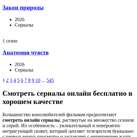
Закон природы
2026
Сериалы
1 сезон
Анатомия чувств
2026
Сериалы
1
2
3
4
5
6
7
8
9
10
...
545
Смотреть сериалы онлайн бесплатно в
хорошем качестве
Большинство кинолюбителей фильмам предпочитают
смотреть онлайн сериалы
, растянутые на множество сезонов
и серий. Их особенность – увлекательный и невероятно
интригующий сюжет, который цепляет телезрителя буквально
с первых минут просмотра и заставляет с нетерпением ждать