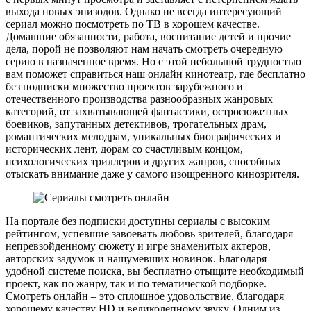
выхода новых эпизодов. Однако не всегда интересующий
сериал можно посмотреть по ТВ в хорошем качестве.
Домашние обязанности, работа, воспитание детей и прочие
дела, порой не позволяют нам начать смотреть очередную
серию в назначенное время. Но с этой небольшой трудностью
вам поможет справиться наш онлайн кинотеатр, где бесплатно
без подписки множество проектов зарубежного и
отечественного производства разнообразных жанровых
категорий, от захватывающей фантастики, остросюжетных
боевиков, запутанных детективов, трогательных драм,
романтических мелодрам, уникальных биографических и
исторических лент, дорам со счастливым концом,
психологических триллеров и других жанров, способных
отыскать внимание даже у самого изощренного кинозрителя.
На портале без подписки доступны сериалы с высоким
рейтингом, успевшие завоевать любовь зрителей, благодаря
непревзойденному сюжету и игре знаменитых актеров,
авторских задумок и нашумевших новинок. Благодаря
удобной системе поиска, вы бесплатно отыщите необходимый
проект, как по жанру, так и по тематической подборке.
Смотреть онлайн – это сплошное удовольствие, благодаря
хорошему качеству HD и великолепному звуку. Одним из