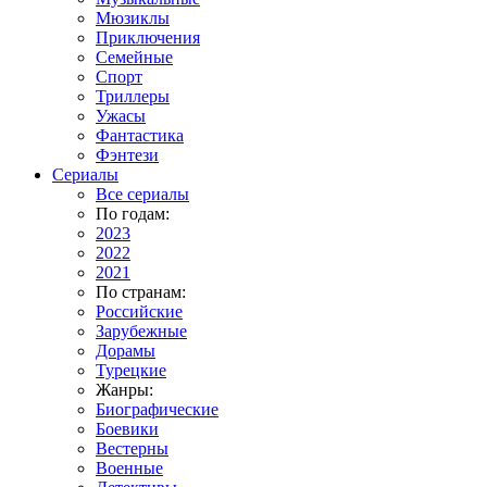
Мюзиклы
Приключения
Семейные
Спорт
Триллеры
Ужасы
Фантастика
Фэнтези
Сериалы
Все сериалы
По годам:
2023
2022
2021
По странам:
Российские
Зарубежные
Дорамы
Турецкие
Жанры:
Биографические
Боевики
Вестерны
Военные