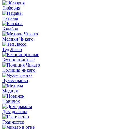
Эйфория
Пацаны
Балабол
Медики Чикаго
Тед Лассо
Беспринципные
Полиция Чикаго
Чужестранка
Медиум
Новичок
Дом дракона
Гранчестер