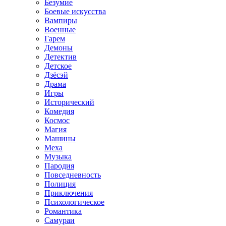
Безумие
Боевые искусства
Вампиры
Военные
Гарем
Демоны
Детектив
Детское
Дзёсэй
Драма
Игры
Исторический
Комедия
Космос
Магия
Машины
Меха
Музыка
Пародия
Повседневность
Полиция
Приключения
Психологическое
Романтика
Самураи