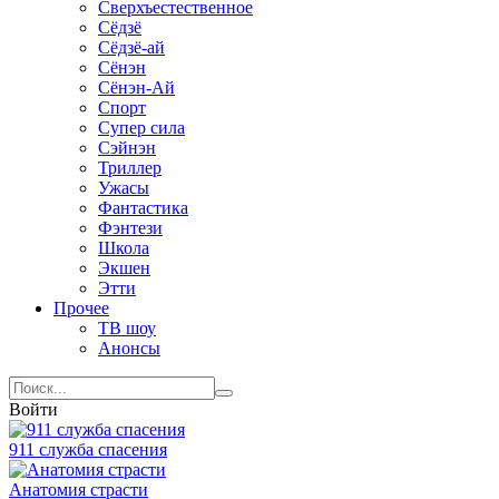
Сверхъестественное
Сёдзё
Сёдзё-ай
Сёнэн
Сёнэн-Ай
Спорт
Супер сила
Сэйнэн
Триллер
Ужасы
Фантастика
Фэнтези
Школа
Экшен
Этти
Прочее
ТВ шоу
Анонсы
Войти
911 служба спасения
Анатомия страсти