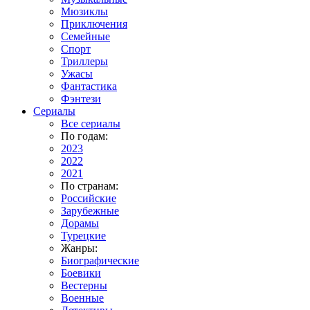
Мюзиклы
Приключения
Семейные
Спорт
Триллеры
Ужасы
Фантастика
Фэнтези
Сериалы
Все сериалы
По годам:
2023
2022
2021
По странам:
Российские
Зарубежные
Дорамы
Турецкие
Жанры:
Биографические
Боевики
Вестерны
Военные