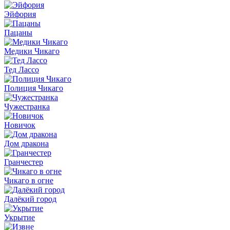
Эйфория
Пацаны
Медики Чикаго
Тед Лассо
Полиция Чикаго
Чужестранка
Новичок
Дом дракона
Гранчестер
Чикаго в огне
Далёкий город
Укрытие