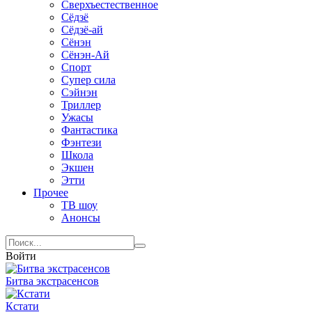
Сверхъестественное
Сёдзё
Сёдзё-ай
Сёнэн
Сёнэн-Ай
Спорт
Супер сила
Сэйнэн
Триллер
Ужасы
Фантастика
Фэнтези
Школа
Экшен
Этти
Прочее
ТВ шоу
Анонсы
Войти
Битва экстрасенсов
Кстати