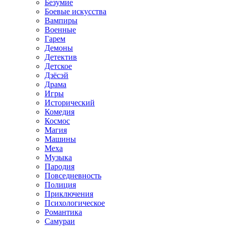
Безумие
Боевые искусства
Вампиры
Военные
Гарем
Демоны
Детектив
Детское
Дзёсэй
Драма
Игры
Исторический
Комедия
Космос
Магия
Машины
Меха
Музыка
Пародия
Повседневность
Полиция
Приключения
Психологическое
Романтика
Самураи