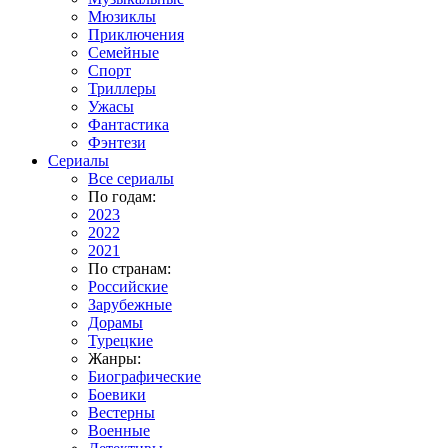
Мюзиклы
Приключения
Семейные
Спорт
Триллеры
Ужасы
Фантастика
Фэнтези
Сериалы
Все сериалы
По годам:
2023
2022
2021
По странам:
Российские
Зарубежные
Дорамы
Турецкие
Жанры:
Биографические
Боевики
Вестерны
Военные