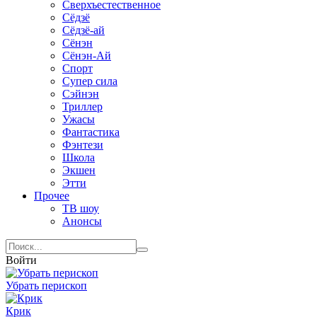
Сверхъестественное
Сёдзё
Сёдзё-ай
Сёнэн
Сёнэн-Ай
Спорт
Супер сила
Сэйнэн
Триллер
Ужасы
Фантастика
Фэнтези
Школа
Экшен
Этти
Прочее
ТВ шоу
Анонсы
Войти
Убрать перископ
Крик