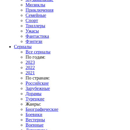
Мюзиклы
Приключения
Семейные
Спорт
Триллеры
Ужасы
Фантастика
Фэнтези
Сериалы
Все сериалы
По годам:
2023
2022
2021
По странам:
Российские
Зарубежные
Дорамы
Турецкие
Жанры:
Биографические
Боевики
Вестерны
Военные