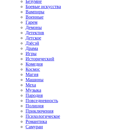
Безумие
Боевые искусства
Вампиры
Военные
Гарем
Демоны
Детектив
Детское
Дзёсэй
Драма
Игры
Исторический
Комедия
Космос
Магия
Машины
Меха
Музыка
Пародия
Повседневность
Полиция
Приключения
Психологическое
Романтика
Самураи