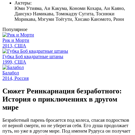
Актеры:
Юми Утияма, Аи Какума, Кономи Кохара, Аи Каяно,
Даисукэ Намикава, Томокадзу Сугита, Тосиюки
Морикава, Мэгуми Тоёгути, Хисако Канэмото, Ринн
Популярное
Рик и Морти
2013, США
Губка Боб квадратные штаны
1999, США
Балабол
2014, Россия
Сюжет Реинкарнация безработного:
История о приключениях в другом
мире
Безработный парень бросается под колеса, спасая подростков
от верной смерти, но не уберегая себя. Его душа продолжает
путь, но уже в другом мире. Под именем Рудеуса он получает