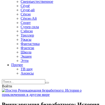
Сверхъестественное
Сёдзё
Сёдзё-ай
Сёнэн
Сёнэн-Ай
Спорт
Супер сила
Сэйнэн
Триллер
Ужасы
Фантастика
Фэнтези
Школа
Экшен
Этти
Прочее
ТВ шоу
Анонсы
Войти
Реинкарнация безработного: История