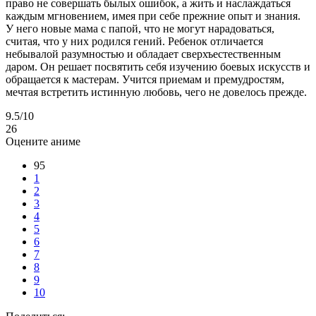
право не совершать былых ошибок, а жить и наслаждаться
каждым мгновением, имея при себе прежние опыт и знания.
У него новые мама с папой, что не могут нарадоваться,
считая, что у них родился гений. Ребенок отличается
небывалой разумностью и обладает сверхъестественным
даром. Он решает посвятить себя изучению боевых искусств и
обращается к мастерам. Учится приемам и премудростям,
мечтая встретить истинную любовь, чего не довелось прежде.
9.5
/10
26
Оцените аниме
95
1
2
3
4
5
6
7
8
9
10