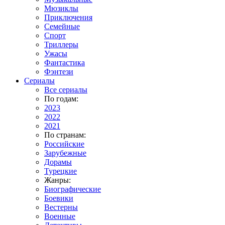
Мюзиклы
Приключения
Семейные
Спорт
Триллеры
Ужасы
Фантастика
Фэнтези
Сериалы
Все сериалы
По годам:
2023
2022
2021
По странам:
Российские
Зарубежные
Дорамы
Турецкие
Жанры:
Биографические
Боевики
Вестерны
Военные