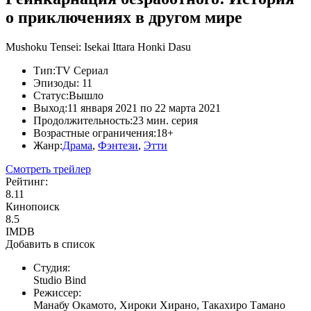
о приключениях в другом мире
Mushoku Tensei: Isekai Ittara Honki Dasu
Тип:
TV Сериал
Эпизоды:
11
Статус:
Вышло
Выход:
11 января 2021 по 22 марта 2021
Продолжительность:
23 мин. серия
Возрастные ограничения:
18+
Жанр:
Драма
,
Фэнтези
,
Этти
Смотреть трейлер
Рейтинг:
8.11
Кинопоиск
8.5
IMDB
Добавить в список
Студия:
Studio Bind
Режиссер:
Манабу Окамото, Хироки Хирано, Такахиро Тамано