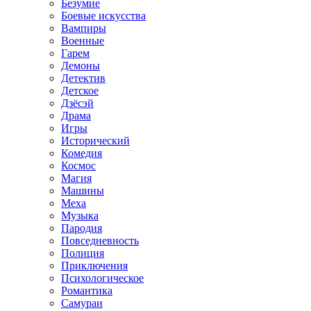
Безумие
Боевые искусства
Вампиры
Военные
Гарем
Демоны
Детектив
Детское
Дзёсэй
Драма
Игры
Исторический
Комедия
Космос
Магия
Машины
Меха
Музыка
Пародия
Повседневность
Полиция
Приключения
Психологическое
Романтика
Самураи