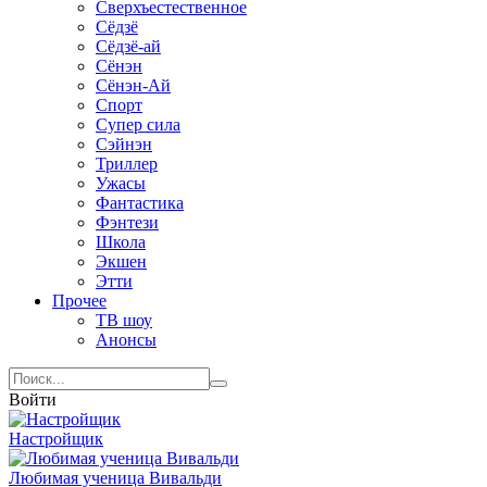
Сверхъестественное
Сёдзё
Сёдзё-ай
Сёнэн
Сёнэн-Ай
Спорт
Супер сила
Сэйнэн
Триллер
Ужасы
Фантастика
Фэнтези
Школа
Экшен
Этти
Прочее
ТВ шоу
Анонсы
Войти
Настройщик
Любимая ученица Вивальди