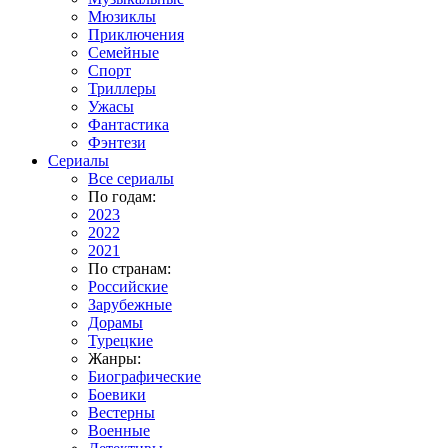
Мюзиклы
Приключения
Семейные
Спорт
Триллеры
Ужасы
Фантастика
Фэнтези
Сериалы
Все сериалы
По годам:
2023
2022
2021
По странам:
Российские
Зарубежные
Дорамы
Турецкие
Жанры:
Биографические
Боевики
Вестерны
Военные