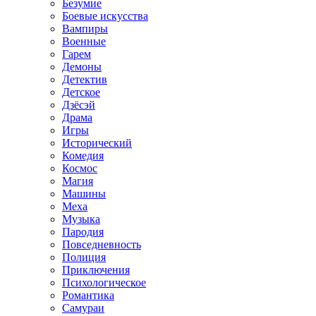
Безумие
Боевые искусства
Вампиры
Военные
Гарем
Демоны
Детектив
Детское
Дзёсэй
Драма
Игры
Исторический
Комедия
Космос
Магия
Машины
Меха
Музыка
Пародия
Повседневность
Полиция
Приключения
Психологическое
Романтика
Самураи