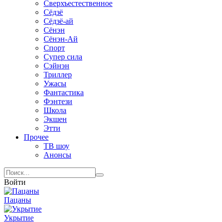
Сверхъестественное
Сёдзё
Сёдзё-ай
Сёнэн
Сёнэн-Ай
Спорт
Супер сила
Сэйнэн
Триллер
Ужасы
Фантастика
Фэнтези
Школа
Экшен
Этти
Прочее
ТВ шоу
Анонсы
Войти
Пацаны
Укрытие