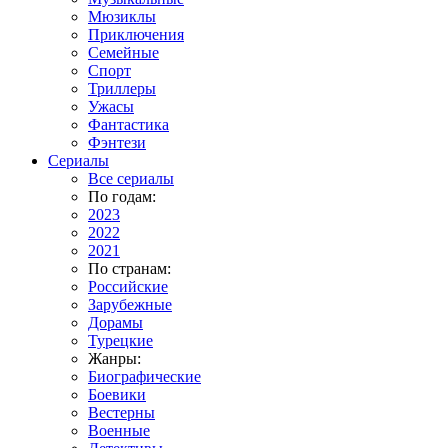
Мюзиклы
Приключения
Семейные
Спорт
Триллеры
Ужасы
Фантастика
Фэнтези
Сериалы
Все сериалы
По годам:
2023
2022
2021
По странам:
Российские
Зарубежные
Дорамы
Турецкие
Жанры:
Биографические
Боевики
Вестерны
Военные