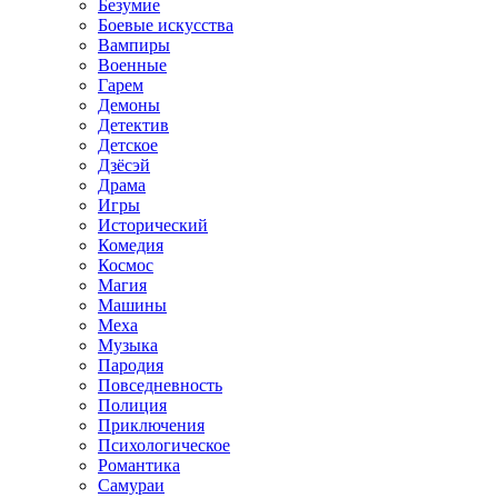
Безумие
Боевые искусства
Вампиры
Военные
Гарем
Демоны
Детектив
Детское
Дзёсэй
Драма
Игры
Исторический
Комедия
Космос
Магия
Машины
Меха
Музыка
Пародия
Повседневность
Полиция
Приключения
Психологическое
Романтика
Самураи