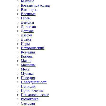
Безумие
Боевые искусства
Вампиры
Военные
Гарем
Демоны
Детектив
Детское
Дзёсэй
Драма
Игры
Исторический
Комедия
Космос
Магия
Машины
Меха
Музыка
Пародия
Повседневность
Полиция
Приключения
Психологическое
Романтика
Самураи