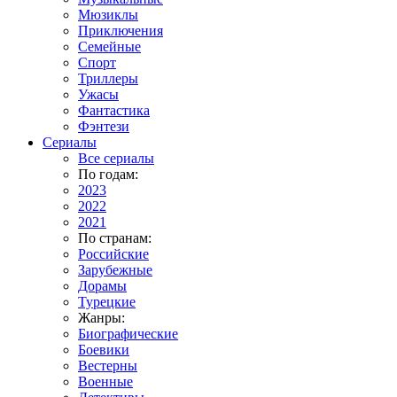
Мюзиклы
Приключения
Семейные
Спорт
Триллеры
Ужасы
Фантастика
Фэнтези
Сериалы
Все сериалы
По годам:
2023
2022
2021
По странам:
Российские
Зарубежные
Дорамы
Турецкие
Жанры:
Биографические
Боевики
Вестерны
Военные