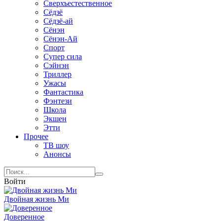
Сверхъестественное
Сёдзё
Сёдзё-ай
Сёнэн
Сёнэн-Ай
Спорт
Супер сила
Сэйнэн
Триллер
Ужасы
Фантастика
Фэнтези
Школа
Экшен
Этти
Прочее
ТВ шоу
Анонсы
Войти
Двойная жизнь Ми
Доверенное