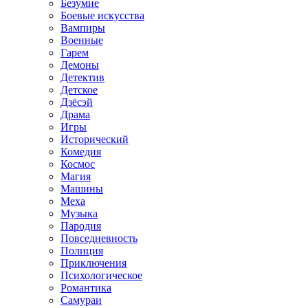
Безумие
Боевые искусства
Вампиры
Военные
Гарем
Демоны
Детектив
Детское
Дзёсэй
Драма
Игры
Исторический
Комедия
Космос
Магия
Машины
Меха
Музыка
Пародия
Повседневность
Полиция
Приключения
Психологическое
Романтика
Самураи