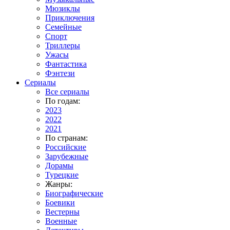
Мюзиклы
Приключения
Семейные
Спорт
Триллеры
Ужасы
Фантастика
Фэнтези
Сериалы
Все сериалы
По годам:
2023
2022
2021
По странам:
Российские
Зарубежные
Дорамы
Турецкие
Жанры:
Биографические
Боевики
Вестерны
Военные