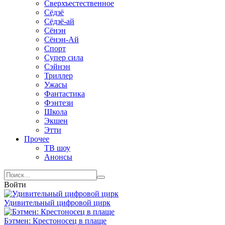
Сверхъестественное
Сёдзё
Сёдзё-ай
Сёнэн
Сёнэн-Ай
Спорт
Супер сила
Сэйнэн
Триллер
Ужасы
Фантастика
Фэнтези
Школа
Экшен
Этти
Прочее
ТВ шоу
Анонсы
Войти
Удивительный цифровой цирк
Бэтмен: Крестоносец в плаще